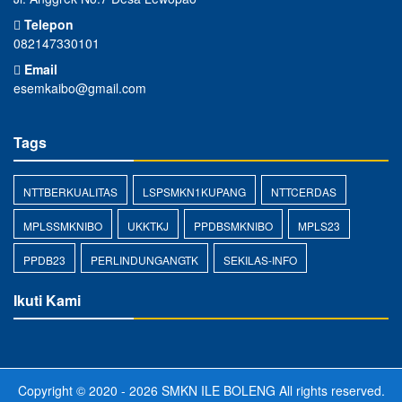
Telepon
082147330101
Email
esemkaibo@gmail.com
Tags
NTTBERKUALITAS
LSPSMKN1KUPANG
NTTCERDAS
MPLSSMKNIBO
UKKTKJ
PPDBSMKNIBO
MPLS23
PPDB23
PERLINDUNGANGTK
SEKILAS-INFO
Ikuti Kami
Copyright © 2020 - 2026
SMKN ILE BOLENG
All rights reserved.