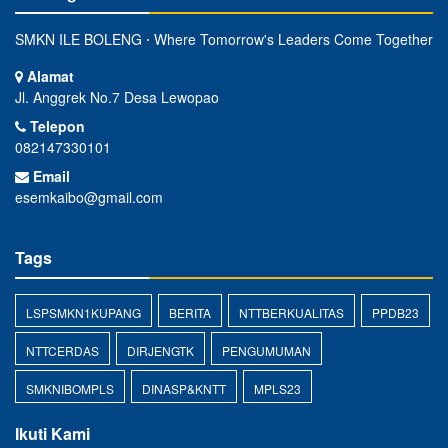
SMKN ILE BOLENG ⋅ Where Tomorrow's Leaders Come Together
Alamat
Jl. Anggrek No.7 Desa Lewopao
Telepon
082147330101
Email
esemkaibo@gmail.com
Tags
LSPSMKN1KUPANG
BERITA
NTTBERKUALITAS
PPDB23
NTTCERDAS
DIRJENGTK
PENGUMUMAN
SMKNIBOMPLS
DINASP&KNTT
MPLS23
Ikuti Kami