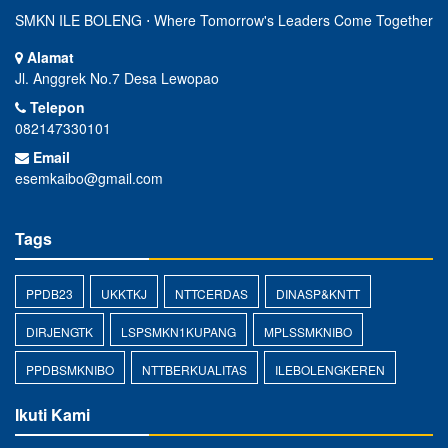
SMKN ILE BOLENG ⋅ Where Tomorrow's Leaders Come Together
Alamat
Jl. Anggrek No.7 Desa Lewopao
Telepon
082147330101
Email
esemkaibo@gmail.com
Tags
PPDB23
UKKTKJ
NTTCERDAS
DINASP&KNTT
DIRJENGTK
LSPSMKN1KUPANG
MPLSSMKNIBO
PPDBSMKNIBO
NTTBERKUALITAS
ILEBOLENGKEREN
Ikuti Kami