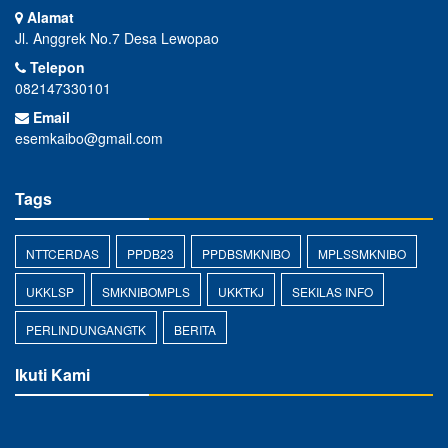
Alamat
Jl. Anggrek No.7 Desa Lewopao
Telepon
082147330101
Email
esemkaibo@gmail.com
Tags
NTTCERDAS
PPDB23
PPDBSMKNIBO
MPLSSMKNIBO
UKKLSP
SMKNIBOMPLS
UKKTKJ
SEKILAS INFO
PERLINDUNGANGTK
BERITA
Ikuti Kami