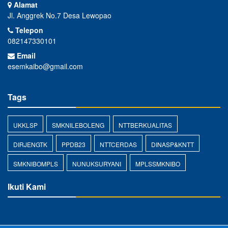
Alamat
Jl. Anggrek No.7 Desa Lewopao
Telepon
082147330101
Email
esemkaibo@gmail.com
Tags
UKKLSP
SMKNILEBOLENG
NTTBERKUALITAS
DIRJENGTK
PPDB23
NTTCERDAS
DINASP&KNTT
SMKNIBOMPLS
NUNUKSURYANI
MPLSSMKNIBO
Ikuti Kami